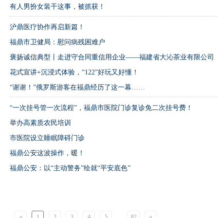
有人男扮女装干这事，被抓获！
沪鼎医疗协作再启新篇！
福鼎市卫健局：慰问病残困难户
褒扬诚信典型丨走进守合同重信用企业——福建省大沁茶业有限公司
花式宣讲+沉浸式体验，“122”好玩又好懂！
“谢谢！”俄罗斯游客在福鼎经历了这一幕……
“一次挂号管一次流程”，福鼎市医院门诊复诊免二次挂号费！
举办高素质农民培训
市医院设立睡眠障碍门诊
福鼎公安这波操作，暖！
福鼎公安：以“主动警务”绘就“平安底色”
...
«
1
2
3
4
5
82
»