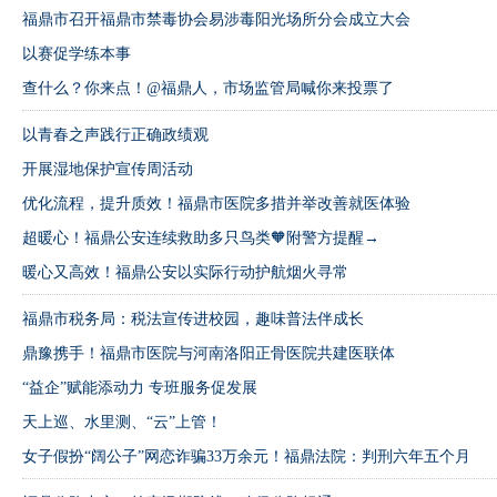
福鼎市召开福鼎市禁毒协会易涉毒阳光场所分会成立大会
以赛促学练本事
查什么？你来点！@福鼎人，市场监管局喊你来投票了
以青春之声践行正确政绩观​
开展湿地保护宣传周活动
优化流程，提升质效！福鼎市医院多措并举改善就医体验
超暖心！福鼎公安连续救助多只鸟类🧡附警方提醒→
暖心又高效！福鼎公安以实际行动护航烟火寻常
福鼎市税务局：税法宣传进校园，趣味普法伴成长
鼎豫携手！福鼎市医院与河南洛阳正骨医院共建医联体
“益企”赋能添动力 专班服务促发展
天上巡、水里测、“云”上管！
女子假扮“阔公子”网恋诈骗33万余元！福鼎法院：判刑六年五个月