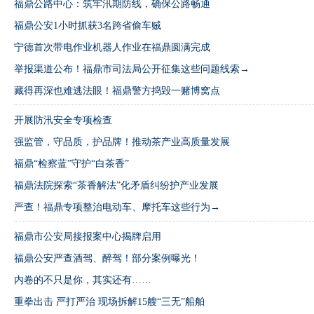
福鼎公路中心：筑牢汛期防线，确保公路畅通
福鼎公安1小时抓获3名跨省偷车贼
宁德首次带电作业机器人作业在福鼎圆满完成
举报渠道公布！福鼎市司法局公开征集这些问题线索→
藏得再深也难逃法眼！福鼎警方捣毁一赌博窝点
开展防汛安全专项检查
强监管，守品质，护品牌！推动茶产业高质量发展
福鼎“检察蓝”守护“白茶香”
福鼎法院探索“茶香解法”化矛盾纠纷护产业发展
严查！福鼎专项整治电动车、摩托车这些行为→
福鼎市公安局接报案中心揭牌启用
福鼎公安严查酒驾、醉驾！部分案例曝光！
内卷的不只是你，其实还有……
重拳出击 严打严治 现场拆解15艘“三无”船舶