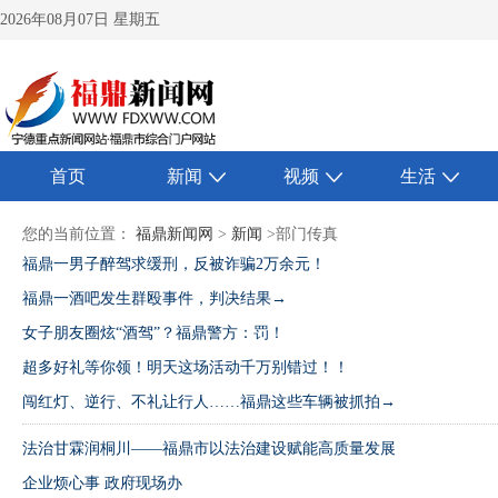
2026年08月07日 星期五
首页
新闻
视频
生活
您的当前位置：
福鼎新闻网
>
新闻
>部门传真
福鼎一男子醉驾求缓刑，反被诈骗2万余元！
福鼎一酒吧发生群殴事件，判决结果→
女子朋友圈炫“酒驾”？福鼎警方：罚！
超多好礼等你领！明天这场活动千万别错过！！
闯红灯、逆行、不礼让行人……福鼎这些车辆被抓拍→
法治甘霖润桐川——福鼎市以法治建设赋能高质量发展
企业烦心事 政府现场办