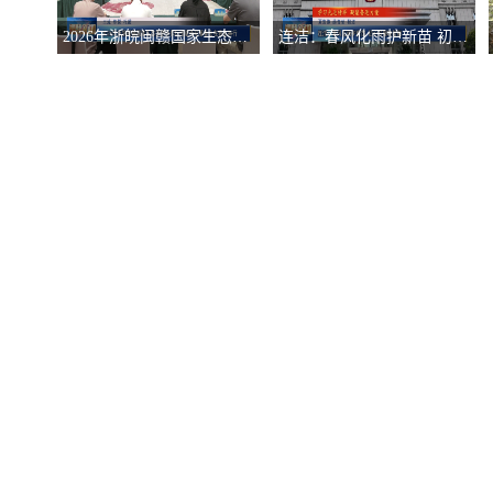
2026年浙皖闽赣国家生态旅游协作区推进活动筹备会在我市举行
连洁：春风化雨护新苗 初心如磐映检徽