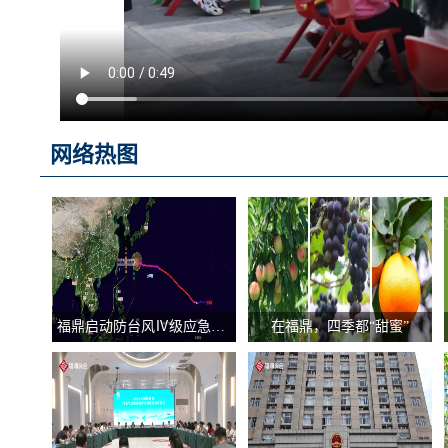
网络热图
福鼎启动防台风Ⅳ级应急响应！
在福鼎，四季都“甜蜜”