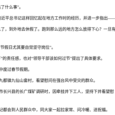
了什么事”。
，习近平总书记这样回忆起在地方工作时的经历，并进一步指出—
见了，到外地去休假了。跑到那么远的地方怎么放得下心？一旦
“节假日尤其要自觉坚守岗位”。
”的责任感，也对“领导干部该如何过节”提出了具体要求。
中度过春节假期。
区九都镇九仙山畲村，看望慰问在强台风中受灾的群众。
州市长兴县的长广煤矿调研时，因牵挂井下工人，坚持下井看望慰
记都会到人民群众中，同大家一起拉家常、问冷暖、送祝福。