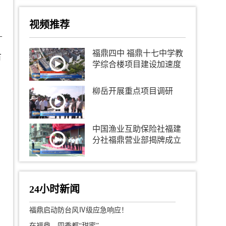
视频推荐
—
福鼎四中 福鼎十七中学教
有
学综合楼项目建设加速度
柳岳开展重点项目调研
中国渔业互助保险社福建
分社福鼎营业部揭牌成立
24小时新闻
福鼎启动防台风Ⅳ级应急响应！
在福鼎，四季都“甜蜜”