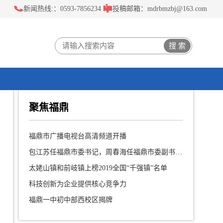
新闻热线:：0593-7856234
投稿邮箱：mdrbmzbj@163.com
聚焦福鼎
福鼎市广播电视台高清频道开播
包江苏任福鼎市委书记，周春海任福鼎市委副书记、提名为市长候选人
太姥山镇和前岐镇上榜2019全国“千强镇”名单
科技创新为企业提供核心竞争力
福鼎一中初中部西校区揭牌