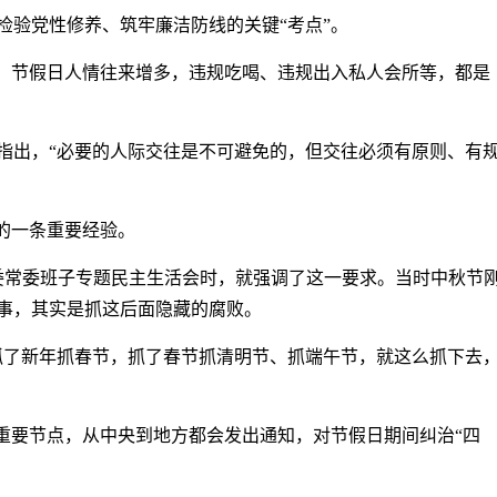
检验党性修养、筑牢廉洁防线的关键“考点”。
”。节假日人情往来增多，违规吃喝、违规出入私人会所等，都是
指出，“必要的人际交往是不可避免的，但交往必须有原则、有
的一条重要经验。
省委常委班子专题民主生活会时，就强调了这一要求。当时中秋节
事，其实是抓这后面隐藏的腐败。
抓了新年抓春节，抓了春节抓清明节、抓端午节，就这么抓下去
到重要节点，从中央到地方都会发出通知，对节假日期间纠治“四