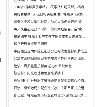
350名气排球高手集结，5天激战！明天起，福鼎这片场地要燃爆了！
央媒看福建 | 人民日报头版关注：福州深化实施新时代“堡垒工程”
每天久坐超过这个时间，你的大脑便会开启“痴呆加速模式”
每天久坐超过这个时间，你的大脑便会开启“痴呆加速模式”
规
福鼎四中 福鼎十七中学教学综合楼项目建设加速度
柳岳开展重点项目调研
中国渔业互助保险社福建分社福鼎营业部揭牌成立
2026年浙皖闽赣国家生态旅游协作区推进活动筹备会在我市举行
刚
连洁：春风化雨护新苗 初心如磐映检徽
硋窑村：阳光玫瑰葡萄迎来采摘季
，
程家洞社区开展职工暑托班结业仪式暨核心价值观教育活动
西澳三级渔港码头配套冷（冰）库项目正式投用
即日起，福鼎征集市场监管领域“六霸”突出问题线索（附举报方式）